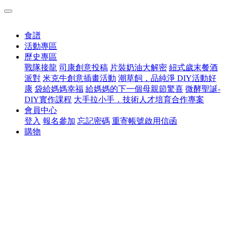
食譜
活動專區
歷史專區
戰隊接龍
司康創意投稿
片裝奶油大解密
紐式歲末餐酒
派對
米克牛創意插畫活動
潮草飼，品純淨 DIY活動好
康
袋給媽媽幸福
給媽媽的下一個母親節驚喜
微酵聖誕-
DIY實作課程
大手拉小手．技術人才培育合作專案
會員中心
登入
報名參加
忘記密碼
重寄帳號啟用信函
購物