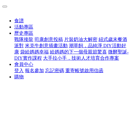
食譜
活動專區
歷史專區
戰隊接龍
司康創意投稿
片裝奶油大解密
紐式歲末餐酒
派對
米克牛創意插畫活動
潮草飼，品純淨 DIY活動好
康
袋給媽媽幸福
給媽媽的下一個母親節驚喜
微酵聖誕-
DIY實作課程
大手拉小手．技術人才培育合作專案
會員中心
登入
報名參加
忘記密碼
重寄帳號啟用信函
購物