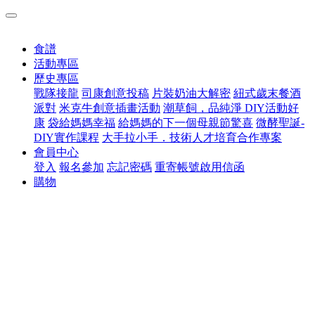
食譜
活動專區
歷史專區
戰隊接龍
司康創意投稿
片裝奶油大解密
紐式歲末餐酒
派對
米克牛創意插畫活動
潮草飼，品純淨 DIY活動好
康
袋給媽媽幸福
給媽媽的下一個母親節驚喜
微酵聖誕-
DIY實作課程
大手拉小手．技術人才培育合作專案
會員中心
登入
報名參加
忘記密碼
重寄帳號啟用信函
購物